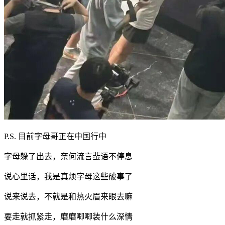
P.S. 目前字母哥正在中国行中
字母躲了出去，奈何流言蜚语不停息
说心里话，我是真烦字母这些破事了
说来说去，不就是和热火眉来眼去嘛
要走就抓紧走，磨磨唧唧装什么深情